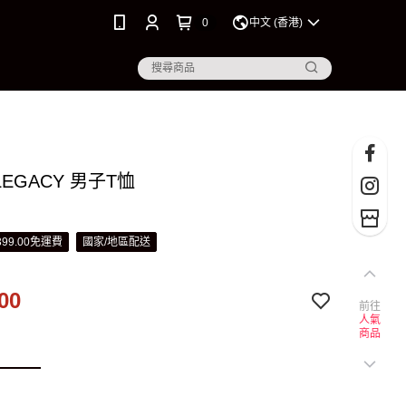
0
中文 (香港)
LEGACY 男子T恤
99.00免運費
國家/地區配送
00
前往
人氣
商品