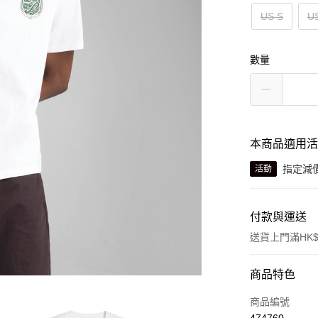
US S
U
數量
本商品適用
指定減
活動
付款與運送
送貨上門滿HK$
付款方式
商品特色
信用卡
商品編號