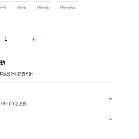
S M
US L
US XL
US XXL
活動
價貨品2件額外9折
399.00免運費