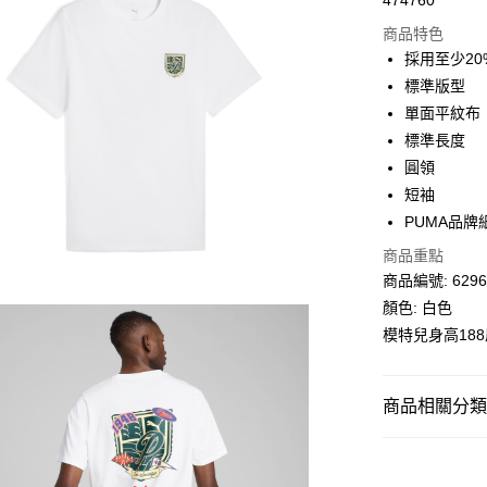
474760
線上付款
商品特色
相關說明
採用至少2
Alipay, PayMe,
標準版型
送貨方式
單面平紋布
標準長度
單筆訂單淨值滿
圓領
每筆HK$30.0
短袖
滿$599可享
PUMA品牌
商品重點
商品編號: 6296
顏色: 白色
模特兒身高18
商品相關分類 (
男子
服裝