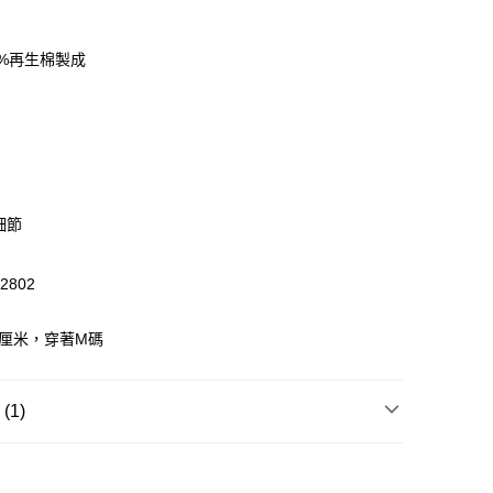
0%再生棉製成
 WeChat Pay, UnionPay, FPS
$399可享免運費優惠
0，滿HK$399.00或以上免運費
澳門免運費優惠
運費表
細節
2802
8厘米，穿著M碼
1)
T恤/其他上衣