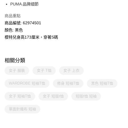
PUMA 品牌細節
商品重點
商品編號: 62974501
顏色: 黑色
模特兒身高173厘米，穿著S碼
相關分類
女子 服裝
女子 T恤
女子 上衣
WARDROBE 短袖T恤
修身 短袖T恤
黑色 短袖T恤
女子 短袖T恤
女子 短版t恤
短版t恤 短袖
單面針織布 短袖