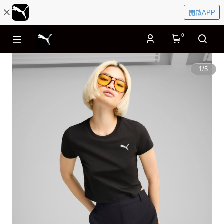
開啟APP
0
1
/
5