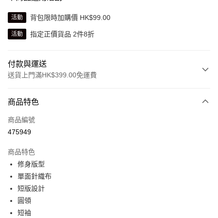
背包限時加購價 HK$99.00
活動
指定正價貨品 2件8折
活動
付款與運送
送貨上門滿HK$399.00免運費
付款方式
商品特色
信用卡
商品編號
線上付款
475949
相關說明
Alipay, PayMe, WeChat Pay, UnionPay, FPS
商品特色
送貨方式
修身版型
單面針織布
單筆訂單淨值滿$399可享免運費優惠
短版設計
每筆HK$30.00，滿HK$399.00或以上免運費
圓領
滿$599可享澳門免運費優惠
運費表
短袖