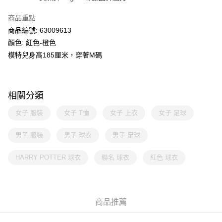
商品重點
商品編號: 63009613
顏色: 紅色-橙色
模特兒身高185厘米，穿著M碼
相關分類
女子 服裝
女子 T恤
女子 上衣
女子 足球
男子 服裝
男子 球衣
男子 足球
HARRY POTTER 球衣
聯名 球衣
紅色 球衣
商品推薦