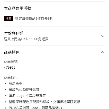
本商品適用活動
指定減價貨品2件額外9折
活動
付款與運送
送貨上門滿HK$399.00免運費
付款方式
商品特色
信用卡
商品編號
線上付款
475965
相關說明
Alipay, PayMe, WeChat Pay, UnionPay, FPS
商品特色
送貨方式
寬鬆版型
羅紋Polo領提升氣質
單筆訂單淨值滿$399可享免運費優惠
聯名 Logo 打造高辨識度
每筆HK$30.00，滿HK$399.00或以上免運費
整體深綠配色搭配菱形格紋，充滿神秘學院氣息
滿$599可享澳門免運費優惠
運費表
PUMA 美洲獅 Logo，彰顯品牌魅力