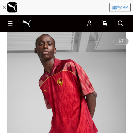
開啟APP
0
1
/
7