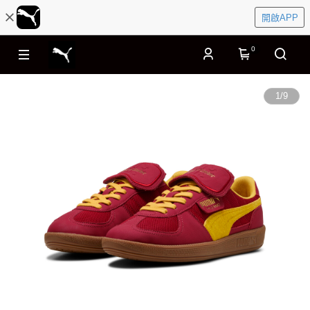
開啟APP
0
1
/
9