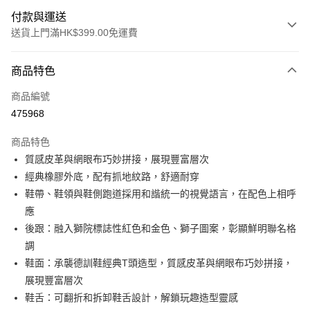
付款與運送
送貨上門滿HK$399.00免運費
付款方式
商品特色
信用卡
商品編號
線上付款
475968
相關說明
Alipay, PayMe, WeChat Pay, UnionPay, FPS
商品特色
送貨方式
質感皮革與網眼布巧妙拼接，展現豐富層次
經典橡膠外底，配有抓地紋路，舒適耐穿
單筆訂單淨值滿$399可享免運費優惠
鞋帶、鞋領與鞋側跑道採用和諧統一的視覺語言，在配色上相呼
每筆HK$30.00，滿HK$399.00或以上免運費
應
滿$599可享澳門免運費優惠
運費表
後跟：融入獅院標誌性紅色和金色、獅子圖案，彰顯鮮明聯名格
調
鞋面：承襲德訓鞋經典T頭造型，質感皮革與網眼布巧妙拼接，
展現豐富層次
鞋舌：可翻折和拆卸鞋舌設計，解鎖玩趣造型靈感