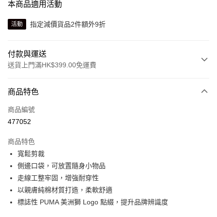
本商品適用活動
指定減價貨品2件額外9折
活動
付款與運送
送貨上門滿HK$399.00免運費
付款方式
商品特色
信用卡
商品編號
線上付款
477052
相關說明
Alipay, PayMe, WeChat Pay, UnionPay, FPS
商品特色
送貨方式
寬鬆剪裁
側邊口袋，可放置隨身小物品
單筆訂單淨值滿$399可享免運費優惠
走線工整牢固，增強耐穿性
每筆HK$30.00，滿HK$399.00或以上免運費
以親膚純棉材質打造，柔軟舒適
滿$599可享澳門免運費優惠
運費表
標誌性 PUMA 美洲獅 Logo 點綴，提升品牌辨識度