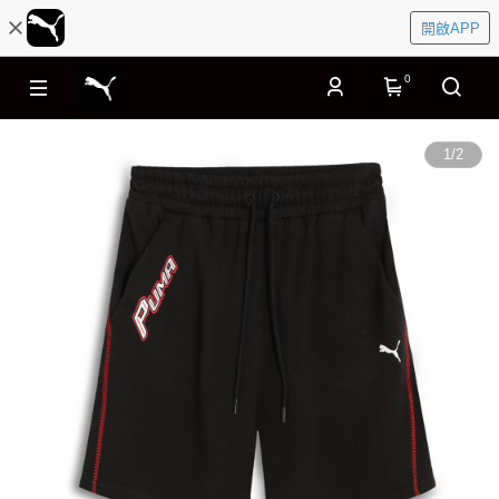
開啟APP
0
1
/
2