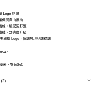
 Logo 銘牌
 WeChat Pay, UnionPay, FPS
讓伸展自由無拘
纖維，觸感更舒適
纖維，舒適度升級
$399可享免運費優惠
A 美洲獅 Logo，低調展現品牌格調
0，滿HK$399.00或以上免運費
澳門免運費優惠
運費表
8547
2厘米，穿著S碼
2)
T恤/其他上衣