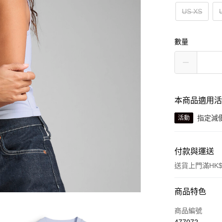
US XS
數量
本商品適用
指定減
活動
付款與運送
送貨上門滿HK$
付款方式
商品特色
信用卡
商品編號