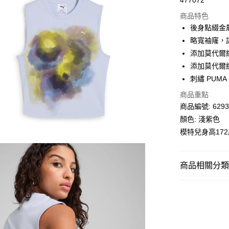
477072
線上付款
商品特色
相關說明
後身點綴金屬
Alipay, PayMe,
略寬袖窿，
送貨方式
添加莫代爾
添加莫代爾
單筆訂單淨值滿
刺繡 PUM
每筆HK$30.0
商品重點
滿$599可享
商品編號: 6293
顏色: 淺紫色
模特兒身高17
商品相關分類 (
女子
服裝
SALE