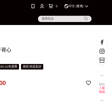
0
中文 (香港)
子背心
99.00免運費
國家/地區配送
00
前往
人氣
商品