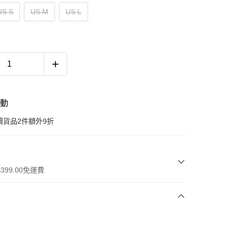
US S
US M
US L
活動
價貨品2件額外9折
399.00免運費