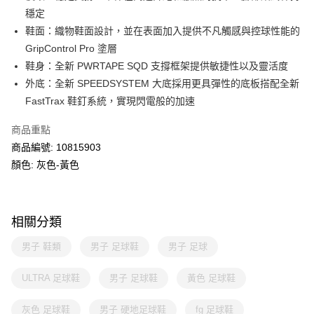
穩定
鞋面：織物鞋面設計，並在表面加入提供不凡觸感與控球性能的
GripControl Pro 塗層
鞋身：全新 PWRTAPE SQD 支撐框架提供敏捷性以及靈活度
外底：全新 SPEEDSYSTEM 大底採用更具彈性的底板搭配全新
FastTrax 鞋釘系統，實現閃電般的加速
商品重點
商品編號: 10815903
顏色: 灰色-黃色
相關分類
男子 鞋類
男子 足球鞋
男子 足球
ULTRA 足球鞋
男子 足球鞋
黃色 足球鞋
灰色 足球鞋
男子 硬地足球鞋
fg 足球鞋