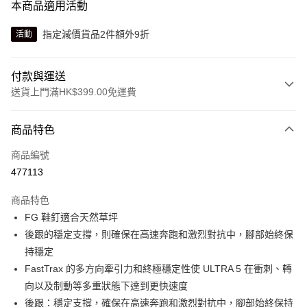
本商品適用活動
指定減價貨品2件額外9折
活動
付款與運送
送貨上門滿HK$399.00免運費
付款方式
商品特色
信用卡
商品編號
線上付款
477113
相關說明
Alipay, PayMe, WeChat Pay, UnionPay, FPS
商品特色
送貨方式
FG 鞋釘適合天然草坪
後跟的穩定支撐，則確保在高速奔跑和激烈對抗中，腳部始終保
單筆訂單淨值滿$399可享免運費優惠
持穩定
每筆HK$30.00，滿HK$399.00或以上免運費
FastTrax 的多方向牽引力和終極穩定性使 ULTRA 5 在衝刺、轉
滿$599可享澳門免運費優惠
運費表
向以及制動等多重狀態下達到更快速度
後跟：穩定支撐，確保在高速奔跑和激烈對抗中，腳部始終保持