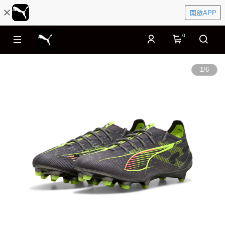
開啟APP
0
1
/
6