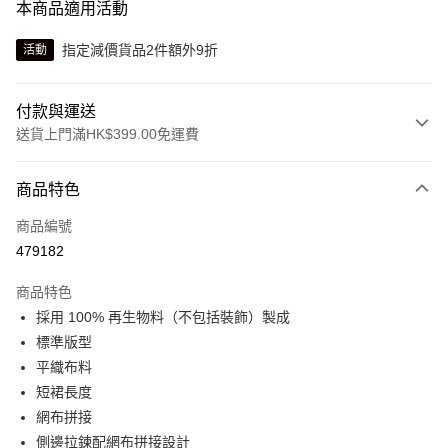
本商品適用活動
指定減價貨品2件額外9折
活動
付款與運送
送貨上門滿HK$399.00免運費
付款方式
商品特色
信用卡
商品編號
線上付款
479182
相關說明
Alipay, PayMe, WeChat Pay, UnionPay, FPS
商品特色
送貨方式
採用 100% 再生物料（不包括裝飾）製成
標準版型
單筆訂單淨值滿$399可享免運費優惠
平織布料
每筆HK$30.00，滿HK$399.00或以上免運費
短裙長度
滿$599可享澳門免運費優惠
運費表
網布拼接
側邊拉鍊配網布拼接設計