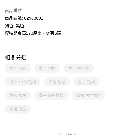
商品重點
商品編號: 62983001
顏色: 黑色
模特兒身高173厘米，穿著S碼
相關分類
女子 服裝
女子 短裙
女子 連身裙
DARE TO 短裙
黑色 短裙
女子 短裙
拉鍊 短裙
女子 網布拼接
短裙 再生物料
短裙 版型