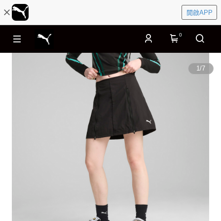
開啟APP
0
1
/
7