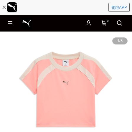
開啟APP
0
1
/
5