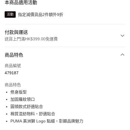
本商品適用活動
指定減價貨品2件額外9折
活動
付款與運送
送貨上門滿HK$399.00免運費
付款方式
商品特色
信用卡
商品編號
線上付款
479187
相關說明
Alipay, PayMe, WeChat Pay, UnionPay, FPS
商品特色
送貨方式
修身版型
加固羅紋領口
單筆訂單淨值滿$399可享免運費優惠
圓領款式舒適貼合
每筆HK$30.00，滿HK$399.00或以上免運費
棉質混紡物料，舒適貼合
滿$599可享澳門免運費優惠
運費表
PUMA 美洲獅 Logo 點綴，彰顯品牌魅力