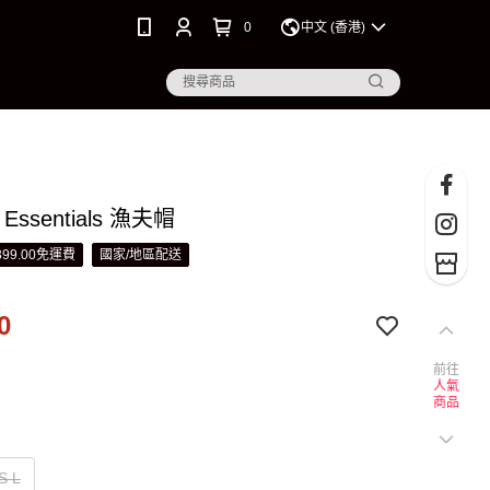
0
中文 (香港)
Essentials 漁夫帽
99.00免運費
國家/地區配送
0
前往
人氣
商品
S L