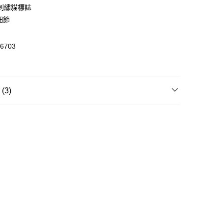
刺繡貓標誌
0，滿HK$399.00或以上免運費
細節
澳門免運費優惠
運費表
6703
3)
飾
帽子
飾
帽子