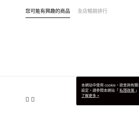
您可能有興趣的商品
全店暢銷排行
本網站中使用 cookie，欲查詢有關
設定，請參閱本網站「
私隱政策
」
用 cookie。
了解更多 >