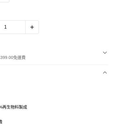
399.00免運費
0%再生物料製成
 WeChat Pay, UnionPay, FPS
檐
$399可享免運費優惠