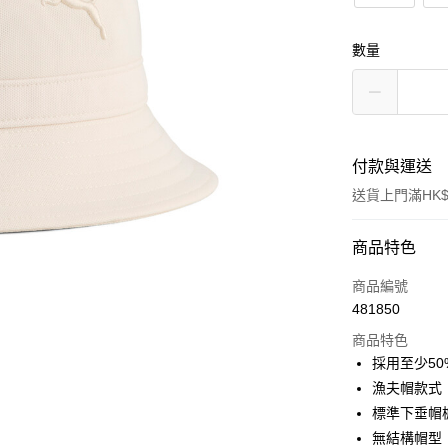
數量
付款與運送
送貨上門滿HK$
付款方式
商品特色
信用卡
商品編號
481850
線上付款
商品特色
相關說明
採用至少5
Alipay, PayMe,
漁夫帽款式
送貨方式
標準下垂帽
無結構帽型
單筆訂單淨值滿