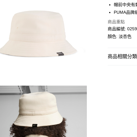
帽前中央有
每筆HK$30.0
PUMA品牌
滿$599可享
商品重點
商品編號: 0259
顏色: 淡杏色
商品相關分類 (
男子
裝備配
SALE
女子
裝備配