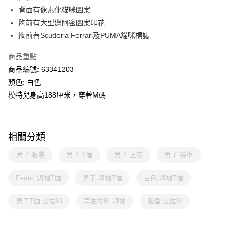
背面有像素化貓咪圖案
胸前有大型邁阿密圖案印花
胸前有Scuderia Ferrari及PUMA貓咪標誌
商品重點
商品編號: 63341203
顏色: 白色
模特兒身高188厘米，穿著M碼
相關分類
男子 服裝
男子 T恤
男子 上衣
男子 賽車
Ferrari 短袖T恤
男子 短袖T恤
白色 短袖T恤
男子T恤 法拉利
再生物料 短袖
版型 法拉利