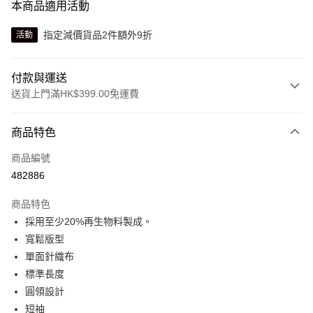
本商品適用活動
指定減價貨品2件額外9折
活動
付款與運送
送貨上門滿HK$399.00免運費
付款方式
商品特色
信用卡
商品編號
線上付款
482886
相關說明
Alipay, PayMe, WeChat Pay, UnionPay, FPS
商品特色
送貨方式
採用至少20%再生物料製成。
寬鬆版型
單筆訂單淨值滿$399可享免運費優惠
單面針織布
每筆HK$30.00，滿HK$399.00或以上免運費
標準長度
滿$599可享澳門免運費優惠
運費表
圓領設計
短袖