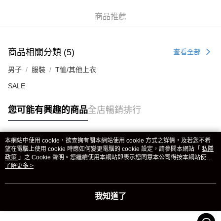
商品推薦
商品相關分類 (5)
查看全部
男子
服裝
T恤/其他上衣
SALE
您可能有興趣的商品
全店暢銷排行
本網站中使用 cookie，欲查詢有關本網站使用 cookie 方式之詳情，及若您不希
熱門標籤
望在電腦上使用 cookie 時應如何變更電腦的 cookie 設定，請參閱本網站「
私隱
政策
」之 Cookie 聲明。您繼續使用本網站即表示您同意本公司得按本網站使用
條款之 Cookie 聲明使用 cookie。
了解更多 >
熱銷排行
最新商品
人氣推薦
我知道了