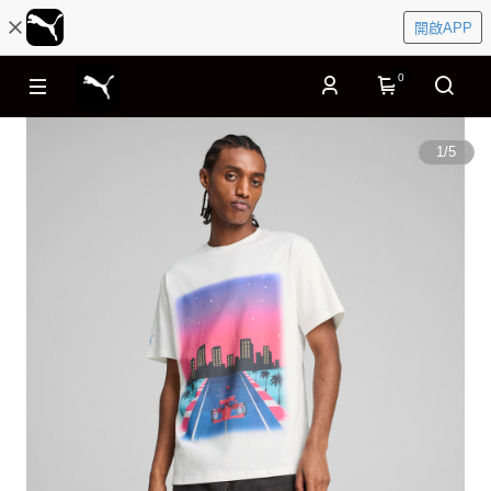
開啟APP
0
1
/
5