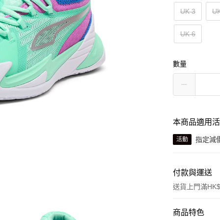
UK 3
UK
UK 6
數量
本商品適用
指定減
活動
付款與運送
送貨上門滿HK$
付款方式
商品特色