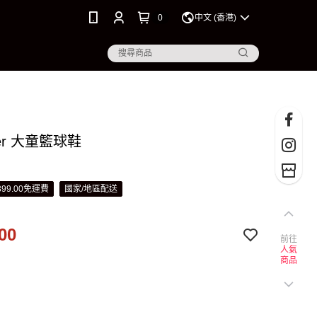
0
中文 (香港)
ger 大童籃球鞋
99.00免運費
國家/地區配送
00
前往
人氣
商品