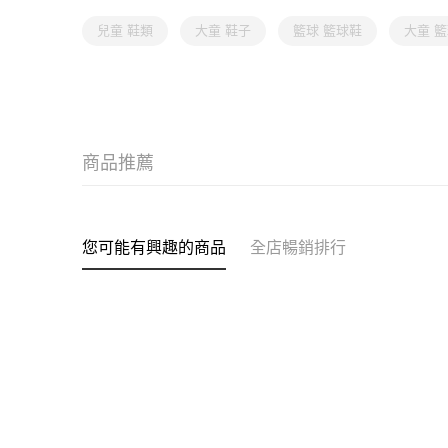
兒童 鞋類
大童 鞋子
籃球 籃球鞋
大童 
商品推薦
您可能有興趣的商品
全店暢銷排行