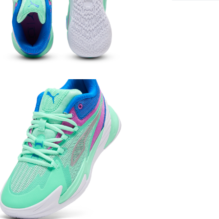
兒童
鞋類
SALE
兒童
男童
兒童
女童
兒童
男童
兒童
女童
兒童
年齡
運動
籃球