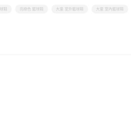
籃球鞋
亮綠色 籃球鞋
大童 室外籃球鞋
大童 室內籃球鞋