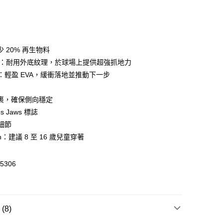
 20% 再生物料
 WeChat Pay, UnionPay, FPS
ITE：耐用外底紋理，於球場上提供超強抓地力
M：輕盈 EVA，緩衝落地並推動下一步
$399可享免運費優惠
裹，確保側向穩定
0，滿HK$399.00或以上免運費
ps Jaws 標誌
澳門免運費優惠
運費表
牌細節
th：建議 8 至 16 歲兒童穿著
5306
8)