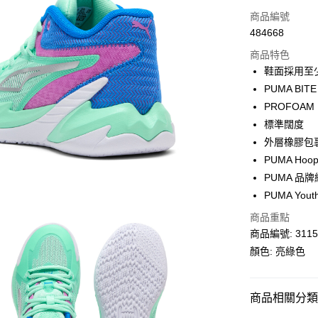
信用卡
商品編號
484668
線上付款
商品特色
相關說明
鞋面採用至少
Alipay, PayMe,
PUMA B
送貨方式
PROFOA
標準闊度
單筆訂單淨值滿
外層橡膠包
每筆HK$30.0
PUMA Hoo
滿$599可享
PUMA 品
PUMA You
商品重點
商品編號: 3115
顏色: 亮綠色
商品相關分類 (