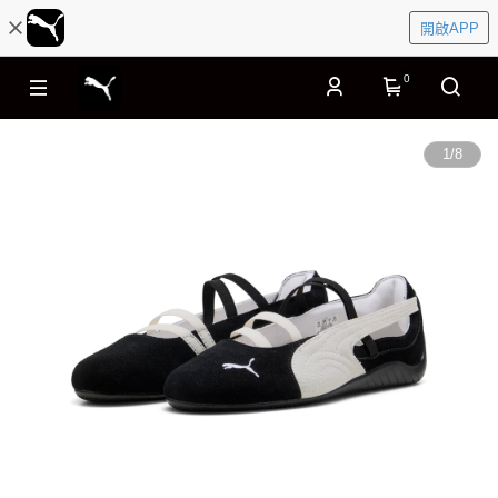
開啟APP
0
1
/
8