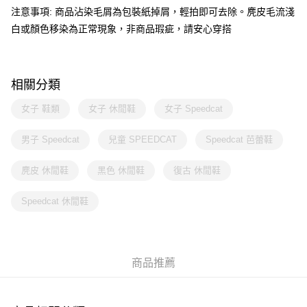
注意事項: 商品沾染毛屑為包裝紙掉屑，輕拍即可去除。麂皮毛流淺
白或顏色移染為正常現象，非商品瑕疵，請安心穿搭
相關分類
女子 鞋類
女子 休閒鞋
女子 Speedcat
男子 Speedcat
兒童 SPEEDCAT
Speedcat 芭蕾鞋
麂皮 休閒鞋
黑色 休閒鞋
復古 休閒鞋
Speedcat 休閒鞋
商品推薦