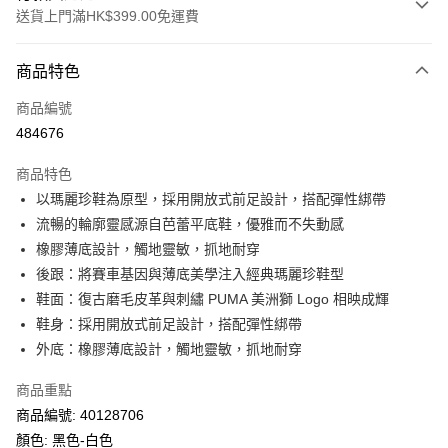
送貨上門滿HK$399.00免運費
付款方式
商品特色
信用卡
商品編號
線上付款
484676
相關說明
Alipay, PayMe, WeChat Pay, UnionPay, FPS
商品特色
送貨方式
以瑪麗珍鞋為原型，採用開放式前足設計，搭配彈性綁帶
流暢的輪廓靈感源自芭蕾平底鞋，優雅而不失動感
單筆訂單淨值滿$399可享免運費優惠
橡膠薄底設計，觸地靈敏，抓地耐穿
每筆HK$30.00，滿HK$399.00或以上免運費
後跟：將賽車基因與薄底美學注入經典瑪麗珍鞋型
滿$599可享澳門免運費優惠
運費表
鞋面：復古磨毛皮革與刺繡 PUMA 美洲獅 Logo 相映成輝
鞋身：採用開放式前足設計，搭配彈性綁帶
外底：橡膠薄底設計，觸地靈敏，抓地耐穿
商品重點
商品編號: 40128706
顏色: 黑色-白色