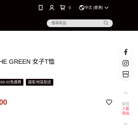
0
中文 (香港)
THE GREEN 女子T恤
99.00免運費
國家/地區配送
00
前往
人氣
商品