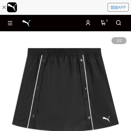
開啟APP
0
1
/
2