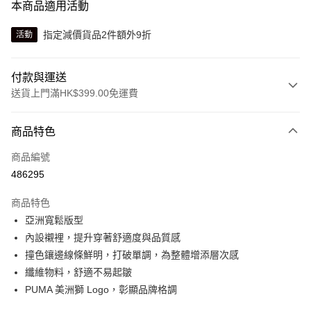
本商品適用活動
指定減價貨品2件額外9折
活動
付款與運送
送貨上門滿HK$399.00免運費
付款方式
商品特色
信用卡
商品編號
線上付款
486295
相關說明
Alipay, PayMe, WeChat Pay, UnionPay, FPS
商品特色
送貨方式
亞洲寬鬆版型
內設襯裡，提升穿著舒適度與品質感
單筆訂單淨值滿$399可享免運費優惠
撞色鑲邊線條鮮明，打破單調，為整體增添層次感
每筆HK$30.00，滿HK$399.00或以上免運費
纖維物料，舒適不易起皺
滿$599可享澳門免運費優惠
運費表
PUMA 美洲獅 Logo，彰顯品牌格調