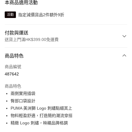
本商品適用活動
指定減價貨品2件額外9折
活動
付款與運送
送貨上門滿HK$399.00免運費
付款方式
商品特色
信用卡
商品編號
線上付款
487642
相關說明
Alipay, PayMe, WeChat Pay, UnionPay, FPS
商品特色
送貨方式
兩側實用插袋
臀部口袋設計
單筆訂單淨值滿$399可享免運費優惠
PUMA 美洲獅 Logo 刺繡點綴其上
每筆HK$30.00，滿HK$399.00或以上免運費
物料輕盈舒適，打造簡約潮流穿搭
滿$599可享澳門免運費優惠
運費表
精緻 Logo 刺繡，映襯品牌格調