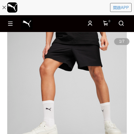
開啟APP
0
1
/
7