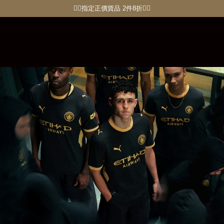
🏋🏽指定正價貨品 2件8折🏃‍♀️