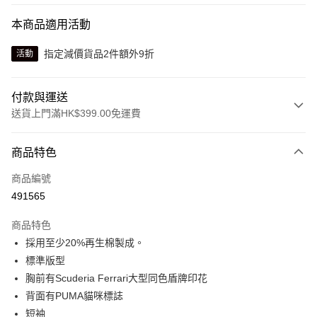
本商品適用活動
指定減價貨品2件額外9折
活動
付款與運送
送貨上門滿HK$399.00免運費
付款方式
商品特色
信用卡
商品編號
線上付款
491565
相關說明
Alipay, PayMe, WeChat Pay, UnionPay, FPS
商品特色
送貨方式
採用至少20%再生棉製成。
標準版型
單筆訂單淨值滿$399可享免運費優惠
胸前有Scuderia Ferrari大型同色盾牌印花
每筆HK$30.00，滿HK$399.00或以上免運費
背面有PUMA貓咪標誌
滿$599可享澳門免運費優惠
運費表
短袖