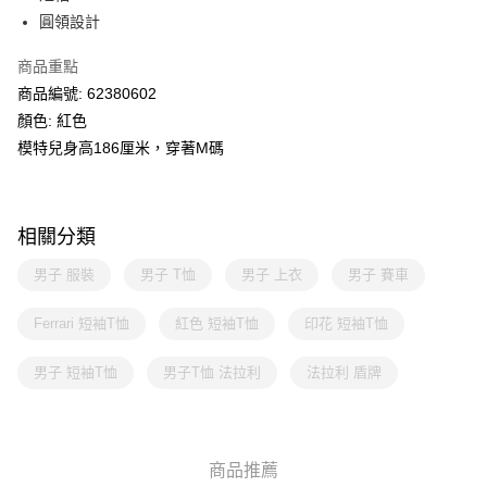
圓領設計
商品重點
商品編號: 62380602
顏色: 紅色
模特兒身高186厘米，穿著M碼
相關分類
男子 服裝
男子 T恤
男子 上衣
男子 賽車
Ferrari 短袖T恤
紅色 短袖T恤
印花 短袖T恤
男子 短袖T恤
男子T恤 法拉利
法拉利 盾牌
商品推薦