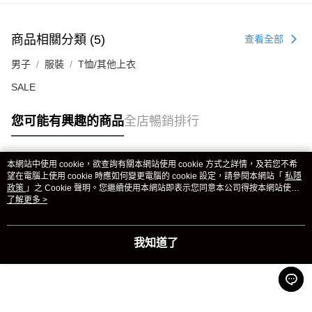
商品相關分類 (5)
查看全部
男子
服裝
T恤/其他上衣
SALE
您可能有興趣的商品
全店暢銷排行
本網站中使用 cookie，欲查詢有關本網站使用 cookie 方式之詳情，及若您不希
熱門標籤
望在電腦上使用 cookie 時應如何變更電腦的 cookie 設定，請參閱本網站「
私隱
政策
」之 Cookie 聲明。您繼續使用本網站即表示您同意本公司得按本網站使用
條款之 Cookie 聲明使用 cookie。
了解更多 >
熱銷排行
最新商品
人氣推薦
我知道了