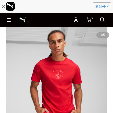
開啟APP
0
1
/
5