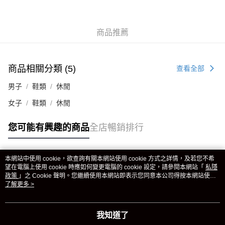
商品推薦
商品相關分類 (5)
查看全部
男子
鞋類
休閒
女子
鞋類
休閒
您可能有興趣的商品
全店暢銷排行
本網站中使用 cookie，欲查詢有關本網站使用 cookie 方式之詳情，及若您不希
熱門標籤
望在電腦上使用 cookie 時應如何變更電腦的 cookie 設定，請參閱本網站「
私隱
政策
」之 Cookie 聲明。您繼續使用本網站即表示您同意本公司得按本網站使用
條款之 Cookie 聲明使用 cookie。
了解更多 >
熱銷排行
最新商品
人氣推薦
我知道了