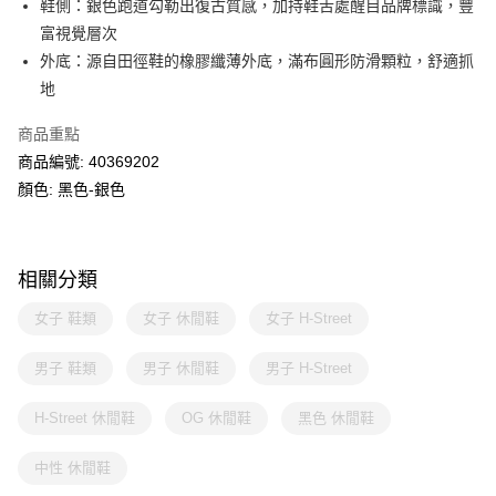
鞋側：銀色跑道勾勒出復古質感，加持鞋舌處醒目品牌標識，豐
富視覺層次
外底：源自田徑鞋的橡膠纖薄外底，滿布圓形防滑顆粒，舒適抓
地
商品重點
商品編號: 40369202
顏色: 黑色-銀色
相關分類
女子 鞋類
女子 休閒鞋
女子 H-Street
男子 鞋類
男子 休閒鞋
男子 H-Street
H-Street 休閒鞋
OG 休閒鞋
黑色 休閒鞋
中性 休閒鞋