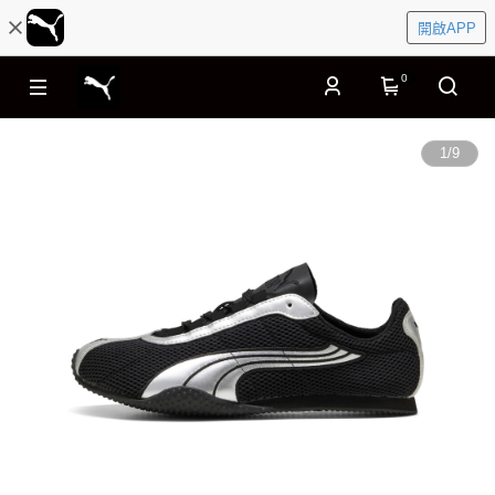
開啟APP
0
1
/
9