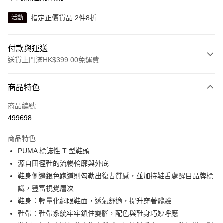
指定正價貨品 2件8折
活動
付款與運送
送貨上門滿HK$399.00免運費
付款方式
商品特色
信用卡
商品編號
線上付款
499698
相關說明
Alipay, PayMe, WeChat Pay, UnionPay, FPS
商品特色
送貨方式
PUMA 標誌性 T 型鞋頭
源自田徑鞋的流暢輪廓與外底
單筆訂單淨值滿$399可享免運費優惠
鞋身側邊銀色跑道則勾勒出復古質感，並加持鞋舌處醒目品牌標
每筆HK$30.00，滿HK$399.00或以上免運費
識，豐富視覺層次
滿$599可享澳門免運費優惠
運費表
鞋身：輕量化網眼鞋面，透氣舒適，提升穿著體驗
鞋帶：鞋帶系統牢牢鎖住雙腳，配色與鞋身巧妙呼應