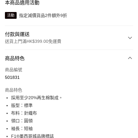
本商品適用活動
指定減價貨品2件額外9折
活動
付款與運送
送貨上門滿HK$399.00免運費
付款方式
商品特色
信用卡
商品編號
線上付款
501831
相關說明
Alipay, PayMe, WeChat Pay, UnionPay, FPS
商品特色
送貨方式
採用至少20%再生棉製成。
版型：標準
單筆訂單淨值滿$399可享免運費優惠
布料：針織布
每筆HK$30.00，滿HK$399.00或以上免運費
領口：圓領
滿$599可享澳門免運費優惠
運費表
袖長：短袖
F1®墨西哥城品牌標誌