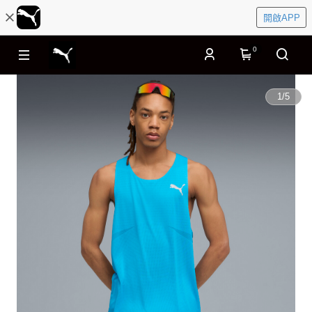
開啟APP
0
1
/
5