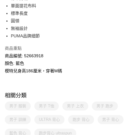
單面提花布料
標準長度
圓領
無袖設計
PUMA品牌細節
商品重點
商品編號: 52663918
顏色: 藍色
模特兒身高186厘米，穿著M碼
相關分類
男子 服裝
男子 T恤
男子 上衣
男子 跑步
男子 訓練
ULTRA 背心
跑步 背心
男子 背心
藍色 背心
跑步背心 ultraspun