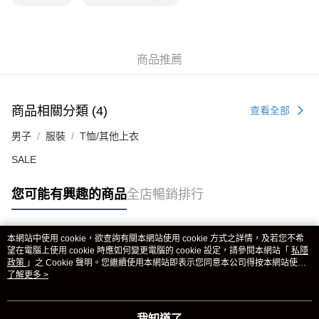
商品推薦
商品相關分類 (4)
查看全部
男子
服裝
T恤/其他上衣
SALE
您可能有興趣的商品
全店暢銷排行
本網站中使用 cookie，欲查詢有關本網站使用 cookie 方式之詳情，及若您不希
熱門標籤
望在電腦上使用 cookie 時應如何變更電腦的 cookie 設定，請參閱本網站「
私隱
政策
」之 Cookie 聲明。您繼續使用本網站即表示您同意本公司得按本網站使用
條款之 Cookie 聲明使用 cookie。
了解更多 >
熱銷排行
最新商品
人氣推薦
我知道了