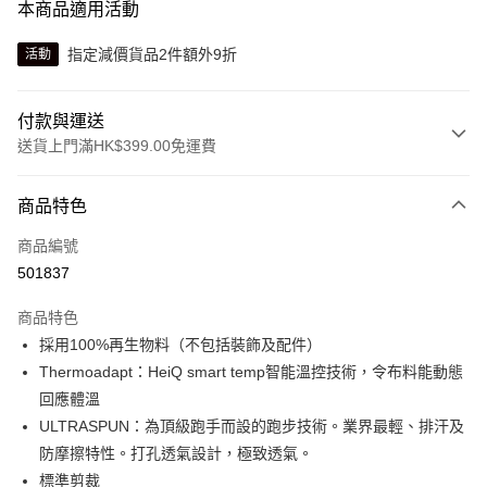
本商品適用活動
指定減價貨品2件額外9折
活動
付款與運送
送貨上門滿HK$399.00免運費
付款方式
商品特色
信用卡
商品編號
線上付款
501837
相關說明
Alipay, PayMe, WeChat Pay, UnionPay, FPS
商品特色
送貨方式
採用100%再生物料（不包括裝飾及配件）
Thermoadapt：HeiQ smart temp智能溫控技術，令布料能動態
單筆訂單淨值滿$399可享免運費優惠
回應體溫
每筆HK$30.00，滿HK$399.00或以上免運費
ULTRASPUN：為頂級跑手而設的跑步技術。業界最輕、排汗及
滿$599可享澳門免運費優惠
運費表
防摩擦特性。打孔透氣設計，極致透氣。
標準剪裁