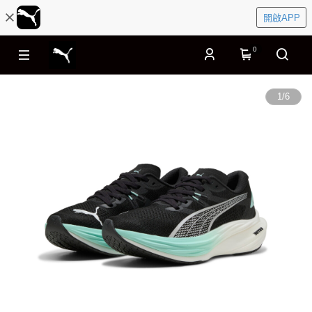
開啟APP
0
1
/
6