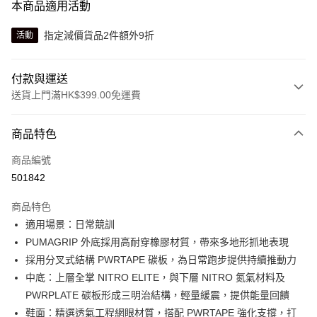
本商品適用活動
指定減價貨品2件額外9折
活動
付款與運送
送貨上門滿HK$399.00免運費
付款方式
商品特色
信用卡
商品編號
線上付款
501842
相關說明
Alipay, PayMe, WeChat Pay, UnionPay, FPS
商品特色
送貨方式
適用場景：日常競訓
PUMAGRIP 外底採用高耐穿橡膠材質，帶來多地形抓地表現
單筆訂單淨值滿$399可享免運費優惠
採用分叉式結構 PWRTAPE 碳板，為日常跑步提供持續推動力
每筆HK$30.00，滿HK$399.00或以上免運費
中底：上層全掌 NITRO ELITE，與下層 NITRO 氮氣材料及
滿$599可享澳門免運費優惠
運費表
PWRPLATE 碳板形成三明治結構，輕量緩震，提供能量回饋
鞋面：精選透氣工程網眼材質，搭配 PWRTAPE 強化支撐，打