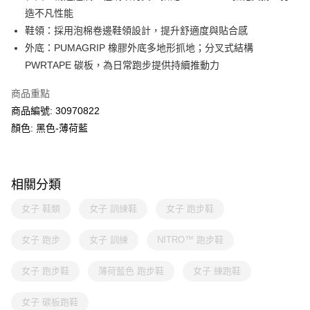
造不凡性能
鞋領：採用泡棉卷邊鞋領設計，提升舒適度與貼合感
外底：PUMAGRIP 橡膠外底多地形抓地；分叉式結構
PWRTAPE 碳板，為日常跑步提供持續推動力
商品重點
商品編號: 30970822
顏色: 黑色-薄荷藍
相關分類
女子 鞋類
女子 訓練鞋
女子 跑步鞋
女子 跑步
女子 訓練
NITRO™ 跑步鞋
女子 跑步鞋
薄荷藍色 跑步鞋
女子 練跑鞋
女子 碳板跑鞋