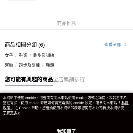
商品推薦
商品相關分類 (6)
查看全部
女子
鞋類
跑步及訓練
運動
跑步及訓練
鞋類
您可能有興趣的商品
全店暢銷排行
本網站中使用 cookie，欲查詢有關本網站使用 cookie 方式之詳情，及若您不希
熱門標籤
望在電腦上使用 cookie 時應如何變更電腦的 cookie 設定，請參閱本網站「
私隱
政策
」之 Cookie 聲明。您繼續使用本網站即表示您同意本公司得按本網站使用
條款之 Cookie 聲明使用 cookie。
了解更多 >
熱銷排行
最新商品
人氣推薦
我知道了