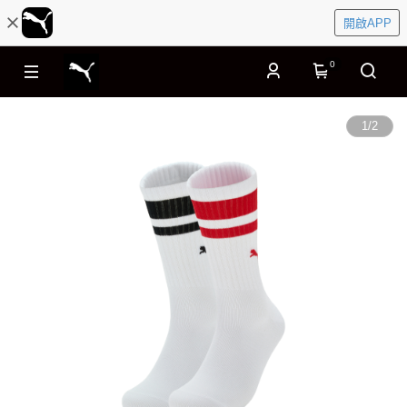
開啟APP
0
1
/
2