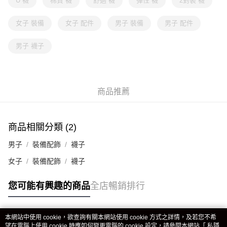
U 襪
棉質 襪
舒適 襪
彈性 襪
2對裝 襪
女子 裝備
女子 配件
男子 裝備
男子 配件
男子 襪子
商品推薦
商品相關分類 (2)
男子
裝備配飾
襪子
女子
裝備配飾
襪子
您可能有興趣的商品
全店暢銷排行
本網站中使用 cookie，欲查詢有關本網站使用 cookie 方式之詳情，及若您不希
熱門標籤
望在電腦上使用 cookie 時應如何變更電腦的 cookie 設定，請參閱本網站「
私隱