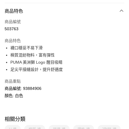
付款方式
商品特色
信用卡
商品編號
線上付款
503763
相關說明
Alipay, PayMe, WeChat Pay, UnionPay, FPS
商品特色
送貨方式
襪口穩妥不易下滑
棉質混紡物料，富有彈性
單筆訂單淨值滿$399可享免運費優惠
PUMA 美洲獅 Logo 醒目吸睛
每筆HK$30.00，滿HK$399.00或以上免運費
足尖平接縫設計，提升舒適度
滿$599可享澳門免運費優惠
運費表
商品重點
商品編號: 93884906
顏色: 白色
相關分類