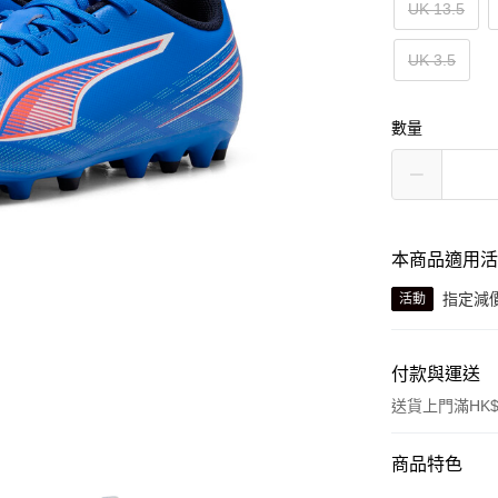
UK 13.5
UK 3.5
數量
本商品適用
指定減
活動
付款與運送
送貨上門滿HK$
付款方式
商品特色