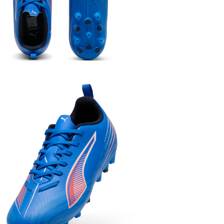
SALE
兒童
男童
兒童
女童
兒童
男童
兒童
女童
兒童
年齡
運動
足球
運動
足球
兒童
鞋類