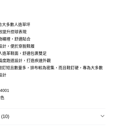
適合大多數人造草坪
 WeChat Pay, UnionPay, FPS
效提升控球表現
物襯裡，舒適貼合
設計，便於穿脫鞋履
$399可享免運費優惠
人造革鞋面，舒適包裹雙足
0，滿HK$399.00或以上免運費
識度跑道設計，打造疾速外觀
澳門免運費優惠
運費表
 鞋釘短且數量多，排布較為密集，而且鞋釘硬，專為大多數
設計
4001
紅色
10)
大童