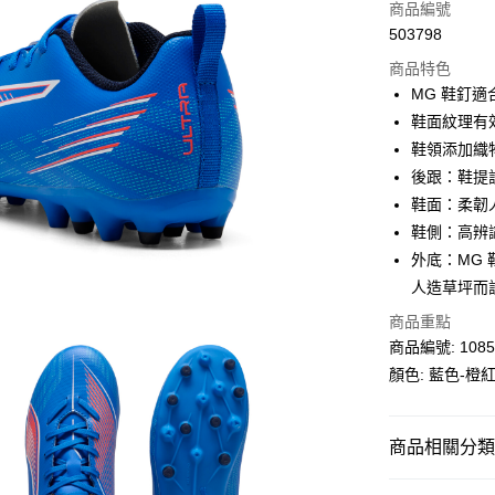
信用卡
商品編號
503798
線上付款
商品特色
相關說明
MG 鞋釘
Alipay, PayMe,
鞋面紋理有
送貨方式
鞋領添加織
後跟：鞋提
單筆訂單淨值滿
鞋面：柔韌
每筆HK$30.0
鞋側：高辨
滿$599可享
外底：MG
人造草坪而
商品重點
商品編號: 1085
顏色: 藍色-橙
商品相關分類 (
兒童
鞋類