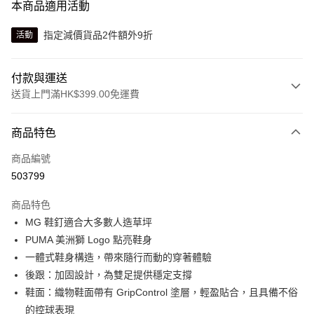
本商品適用活動
指定減價貨品2件額外9折
活動
付款與運送
送貨上門滿HK$399.00免運費
付款方式
商品特色
信用卡
商品編號
線上付款
503799
相關說明
Alipay, PayMe, WeChat Pay, UnionPay, FPS
商品特色
送貨方式
MG 鞋釘適合大多數人造草坪
PUMA 美洲獅 Logo 點亮鞋身
單筆訂單淨值滿$399可享免運費優惠
一體式鞋身構造，帶來隨行而動的穿著體驗
每筆HK$30.00，滿HK$399.00或以上免運費
後跟：加固設計，為雙足提供穩定支撐
滿$599可享澳門免運費優惠
運費表
鞋面：織物鞋面帶有 GripControl 塗層，輕盈貼合，且具備不俗
的控球表現