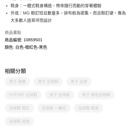
鞋身：一體式鞋身構造，帶來隨行而動的穿著體驗
外底：MG 鞋釘短且數量多，排布較為密集，而且鞋釘硬，專為
大多數人造草坪而設計
商品重點
商品編號: 10859501
顏色: 白色-橙紅色-黑色
相關分類
男子 鞋類
男子 足球鞋
男子 足球
FUTURE 足球鞋
男子 足球鞋
男子 硬地足球鞋
足球鞋 鞋釘
足球鞋 一體式
足球鞋 鞋身
足球鞋 控球