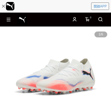
開啟APP
0
1
/
6