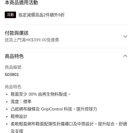
本商品適用活動
指定減價貨品2件額外9折
活動
付款與運送
送貨上門滿HK$399.00免運費
付款方式
商品特色
信用卡
商品編號
線上付款
503801
相關說明
Alipay, PayMe, WeChat Pay, UnionPay, FPS
商品特色
送貨方式
鞋面至少 30% 由再生物料製成。
寬度：標準
單筆訂單淨值滿$399可享免運費優惠
凸起網布線條及 GripControl 科技，提升控球力
每筆HK$30.00，滿HK$399.00或以上免運費
鞋帶設計
滿$599可享澳門免運費優惠
運費表
柔軟輕盈網布鞋面配彈性針織襪口及中筒設計，提升貼合、舒適
及支撐