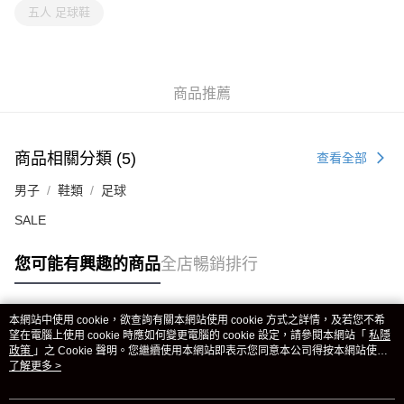
五人 足球鞋
商品推薦
商品相關分類 (5)
查看全部
男子
鞋類
足球
SALE
您可能有興趣的商品
全店暢銷排行
本網站中使用 cookie，欲查詢有關本網站使用 cookie 方式之詳情，及若您不希
熱門標籤
望在電腦上使用 cookie 時應如何變更電腦的 cookie 設定，請參閱本網站「
私隱
政策
」之 Cookie 聲明。您繼續使用本網站即表示您同意本公司得按本網站使用
條款之 Cookie 聲明使用 cookie。
了解更多 >
熱銷排行
最新商品
人氣推薦