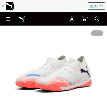
開啟APP
0
1
/
6