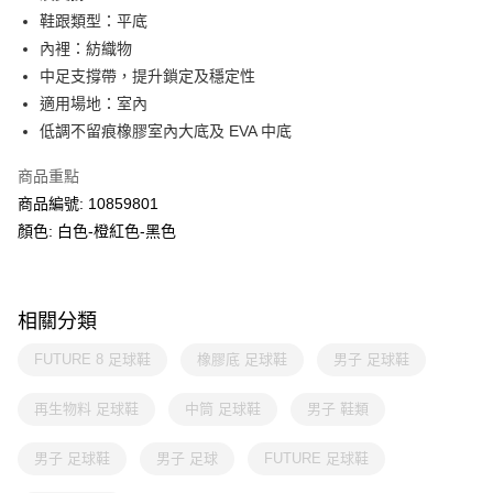
鞋跟類型：平底
內裡：紡織物
中足支撐帶，提升鎖定及穩定性
適用場地：室內
低調不留痕橡膠室內大底及 EVA 中底
商品重點
商品編號: 10859801
顏色: 白色-橙紅色-黑色
相關分類
FUTURE 8 足球鞋
橡膠底 足球鞋
男子 足球鞋
再生物料 足球鞋
中筒 足球鞋
男子 鞋類
男子 足球鞋
男子 足球
FUTURE 足球鞋