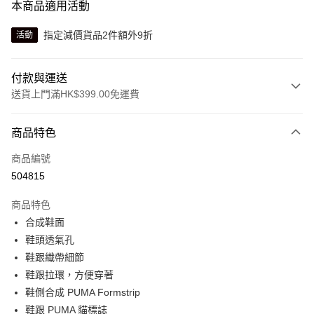
本商品適用活動
指定減價貨品2件額外9折
活動
付款與運送
送貨上門滿HK$399.00免運費
付款方式
商品特色
信用卡
商品編號
線上付款
504815
相關說明
Alipay, PayMe, WeChat Pay, UnionPay, FPS
商品特色
送貨方式
合成鞋面
鞋頭透氣孔
單筆訂單淨值滿$399可享免運費優惠
鞋跟織帶細節
每筆HK$30.00，滿HK$399.00或以上免運費
鞋跟拉環，方便穿著
滿$599可享澳門免運費優惠
運費表
鞋側合成 PUMA Formstrip
鞋跟 PUMA 貓標誌