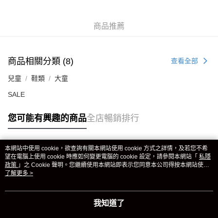
商品推薦
商品相關分類 (8)
查看全部
兒童
鞋類
大童
SALE
您可能有興趣的商品
全店暢銷排行
本網站中使用 cookie，欲查詢有關本網站使用 cookie 方式之詳情，及若您不希
熱門標籤
望在電腦上使用 cookie 時應如何變更電腦的 cookie 設定，請參閱本網站「
私隱
政策
」之 Cookie 聲明。您繼續使用本網站即表示您同意本公司得按本網站使用
條款之 Cookie 聲明使用 cookie。
了解更多 >
熱銷排行
最新商品
人氣推薦
我知道了