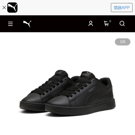
開啟APP
0
1
/
6