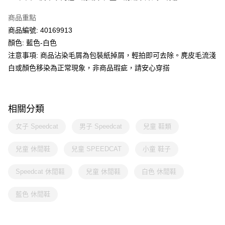
商品重點
商品編號: 40169913
顏色: 藍色-白色
注意事項: 商品沾染毛屑為包裝紙掉屑，輕拍即可去除。麂皮毛流淺
白或顏色移染為正常現象，非商品瑕疵，請安心穿搭
相關分類
女子 Speedcat
男子 Speedcat
兒童 鞋類
兒童 休閒鞋
兒童 SPEEDCAT
小童 鞋子
Speedcat 休閒鞋
兒童 休閒鞋
白色 休閒鞋
藍色 休閒鞋