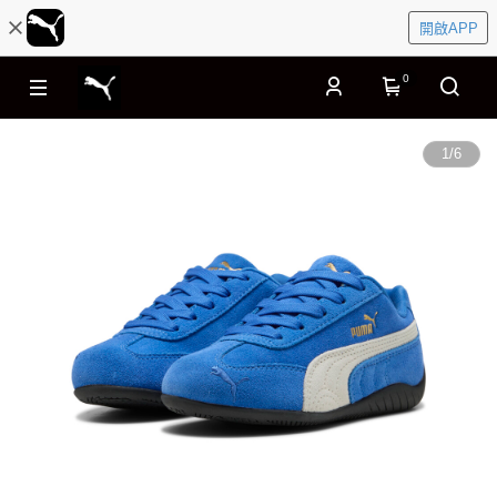
開啟APP
0
1
/
6