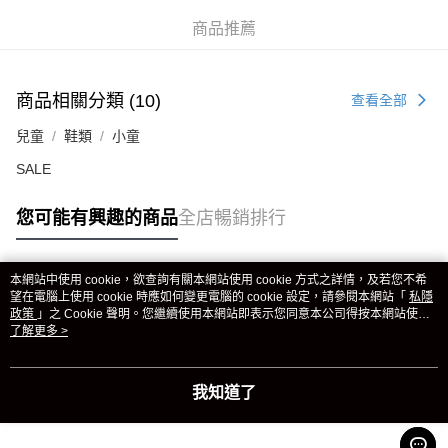
商品推薦
商品相關分類 (10)
查看全部
兒童
鞋類
小童
SALE
您可能有興趣的商品
全店暢銷排行
本網站中使用 cookie，欲查詢有關本網站使用 cookie 方式之詳情，及若您不希
熱門標籤
望在電腦上使用 cookie 時應如何變更電腦的 cookie 設定，請參閱本網站「
私隱
政策
」之 Cookie 聲明。您繼續使用本網站即表示您同意本公司得按本網站使用
條款之 Cookie 聲明使用 cookie。
了解更多 >
熱銷排行
最新商品
人氣推薦
我知道了