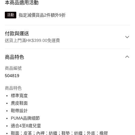
本商品適用活動
指定減價貨品2件額外9折
活動
付款與運送
送貨上門滿HK$399.00免運費
付款方式
商品特色
信用卡
商品編號
線上付款
504819
相關說明
Alipay, PayMe, WeChat Pay, UnionPay, FPS
商品特色
送貨方式
標準寬度
麂皮鞋面
單筆訂單淨值滿$399可享免運費優惠
鞋帶設計
每筆HK$30.00，滿HK$399.00或以上免運費
PUMA品牌細節
滿$599可享澳門免運費優惠
運費表
適合4至8歲兒童
鞋面：皮革；內裡：紡織；鞋墊：紡織；外底：橡膠