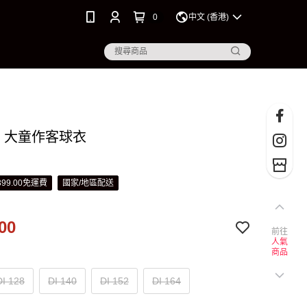
0
中文 (香港)
26 大童作客球衣
99.00免運費
國家/地區配送
00
前往
人氣
商品
DI 128
DI 140
DI 152
DI 164