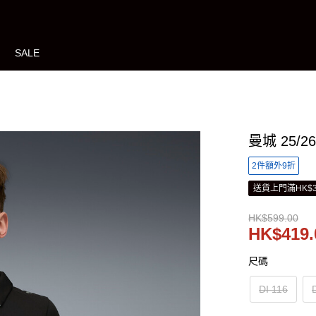
SALE
曼城 25/
2件額外9折
送貨上門滿HK$3
HK$599.00
HK$419.
尺碼
DI 116