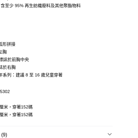
RE：含至少 95% 再生紡織廢料及其他聚酯物料
$399可享免運費優惠
0，滿HK$399.00或以上免運費
澳門免運費優惠
運費表
弧形拼接
左胸
贊助標誌於前胸中央
標誌於右胸
年系列：建議 8 至 16 歲兒童穿著
5302
厘米，穿著152碼
厘米，穿著152碼
9)