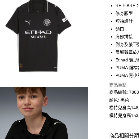
RE:FIB
送貨方式
修身版型
短袖設計
單筆訂單淨值滿
領口
每筆HK$30.0
肩部拼接
滿$599可享
側身及腋下
曼城徽章於
Etihad 
PUMA 貓
PUMA 青少
商品重點
商品編號: 7803
顏色: 黑色
模特兒身高148
模特兒身高153
商品相關分類 (