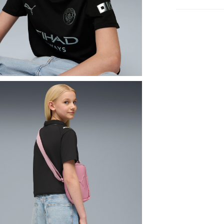
兒童
服裝
SALE
兒童
男童
兒童
女童
兒童
男童
兒童
女童
兒童
年齡
運動
足球
運動
足球