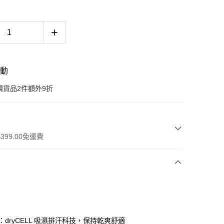
活動
價貨品2件額外9折
399.00免運費
T：dryCELL 吸濕排汗科技，保持乾爽舒適
 WeChat Pay, UnionPay, FPS