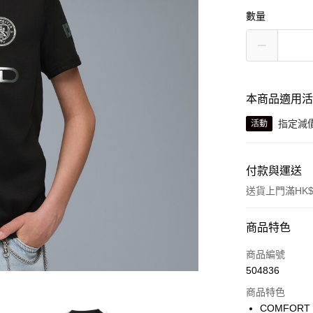
數量
本商品適用
指定減
活動
付款與運送
送貨上門滿HK$
付款方式
商品特色
信用卡
商品編號
504836
線上付款
商品特色
相關說明
COMFOR
Alipay, PayMe,