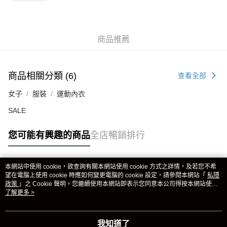
商品推薦
商品相關分類 (6)
查看全部
女子
服裝
運動內衣
SALE
您可能有興趣的商品
全店暢銷排行
本網站中使用 cookie，欲查詢有關本網站使用 cookie 方式之詳情，及若您不希
熱門標籤
望在電腦上使用 cookie 時應如何變更電腦的 cookie 設定，請參閱本網站「
私隱
政策
」之 Cookie 聲明。您繼續使用本網站即表示您同意本公司得按本網站使用
條款之 Cookie 聲明使用 cookie。
了解更多 >
熱銷排行
最新商品
人氣推薦
我知道了