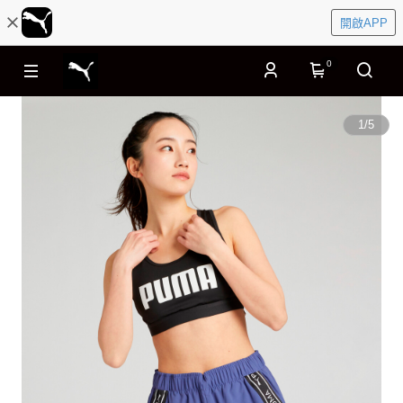
開啟APP
0
1
/
5