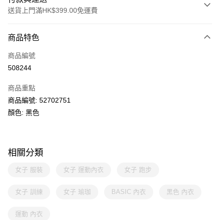
送貨上門滿HK$399.00免運費
付款方式
商品特色
信用卡
商品編號
線上付款
508244
相關說明
Alipay, PayMe, WeChat Pay, UnionPay, FPS
商品重點
送貨方式
商品編號: 52702751
顏色: 黑色
單筆訂單淨值滿$399可享免運費優惠
每筆HK$30.00，滿HK$399.00或以上免運費
滿$599可享澳門免運費優惠
運費表
相關分類
女子 服裝
女子 運動內衣
女子 跑步
女子 訓練
女子 瑜珈
BASIC 內衣
黑色 內衣
運動 內衣