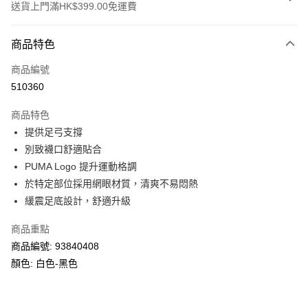
送貨上門滿HK$399.00免運費
付款方式
商品特色
信用卡
商品編號
線上付款
510360
相關說明
Alipay, PayMe, WeChat Pay, UnionPay, FPS
商品特色
送貨方式
提供足弓支撐
別致襪口舒適貼合
單筆訂單淨值滿$399可享免運費優惠
PUMA Logo 提升運動格調
每筆HK$30.00，滿HK$399.00或以上免運費
於特定部位採用網眼材質，清爽不易悶熱
滿$599可享澳門免運費優惠
運費表
緩震足底設計，舒適升級
商品重點
商品編號: 93840408
顏色: 白色-黑色