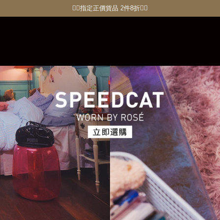
🏋🏽指定正價貨品 2件8折🏃‍♀️