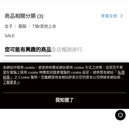
商品相關分類 (3)
查看全部
女子
服裝
T恤/其他上衣
SALE
您可能有興趣的商品
全店暢銷排行
本網站中使用 cookie，欲查詢有關本網站使用 cookie 方式之詳情，及若您不希
熱門標籤
望在電腦上使用 cookie 時應如何變更電腦的 cookie 設定，請參閱本網站「
私隱
政策
」之 Cookie 聲明。您繼續使用本網站即表示您同意本公司得按本網站使用
條款之 Cookie 聲明使用 cookie。
了解更多 >
熱銷排行
最新商品
人氣推薦
我知道了