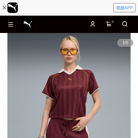
開啟APP
0
1
/
5