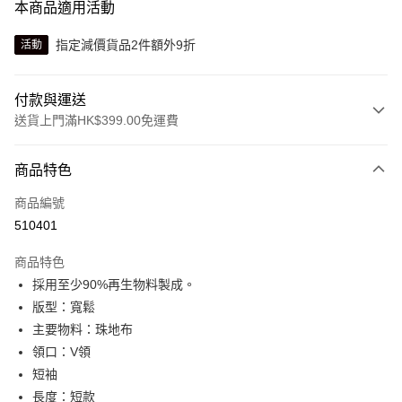
本商品適用活動
指定減價貨品2件額外9折
活動
付款與運送
送貨上門滿HK$399.00免運費
付款方式
商品特色
信用卡
商品編號
線上付款
510401
相關說明
Alipay, PayMe, WeChat Pay, UnionPay, FPS
商品特色
送貨方式
採用至少90%再生物料製成。
版型：寬鬆
單筆訂單淨值滿$399可享免運費優惠
主要物料：珠地布
每筆HK$30.00，滿HK$399.00或以上免運費
領口：V領
滿$599可享澳門免運費優惠
運費表
短袖
長度：短款