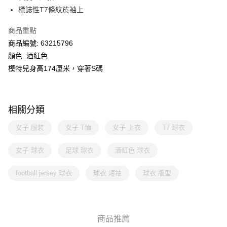
標誌性T7條紋於袖上
商品重點
商品編號: 63215796
顏色: 酒紅色
模特兒身高174厘米，穿著S碼
相關分類
女子 服裝
女子 T恤
女子 上衣
T7 球衣
女子 球衣
足球 球衣
酒紅色 球衣
football jersey 球衣
球衣 短袖
球衣 版型
商品推薦