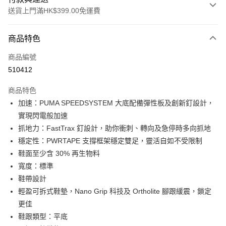
送貨上門滿HK$399.00免運費
付款方式
商品特色
信用卡
商品編號
線上付款
510412
相關說明
Alipay, PayMe, WeChat Pay, UnionPay, FPS
商品特色
送貨方式
加速：PUMA SPEEDSYSTEM 大底配備彈性板及創新釘設計，
實現閃電般加速
單筆訂單淨值滿$399可享免運費優惠
抓地力：FastTrax 釘設計，助你衝刺、轉向及急停時多向抓地
每筆HK$30.00，滿HK$399.00或以上免運費
穩定性：PWRTAPE 支撐框架穩定雙足，靈活自如不受限制
滿$599可享澳門免運費優惠
運費表
鞋面至少含 30% 再生物料
寬度：標準
鞋帶設計
輕盈可拆式鞋墊，Nano Grip 科技及 Ortholite 腳跟緩震，鎖定
更佳
鞋跟類型：平底