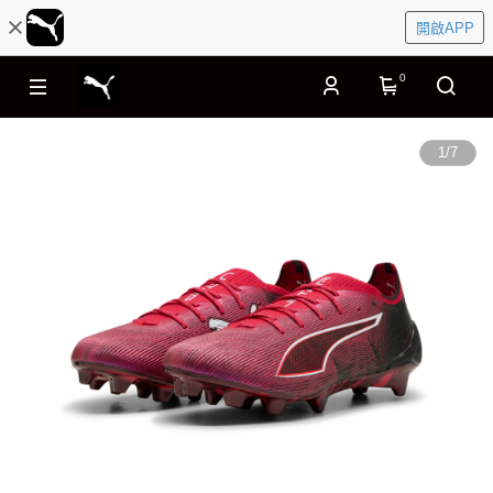
開啟APP
0
1
/
7