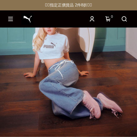
🏋🏽指定正價貨品 2件8折🏃‍♀️
0