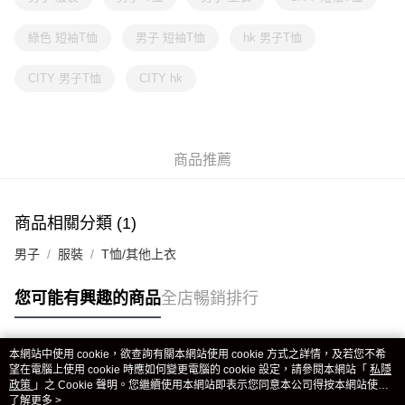
綠色 短袖T恤
男子 短袖T恤
hk 男子T恤
CITY 男子T恤
CITY hk
商品推薦
商品相關分類 (1)
男子
服裝
T恤/其他上衣
您可能有興趣的商品
全店暢銷排行
本網站中使用 cookie，欲查詢有關本網站使用 cookie 方式之詳情，及若您不希
熱門標籤
望在電腦上使用 cookie 時應如何變更電腦的 cookie 設定，請參閱本網站「
私隱
政策
」之 Cookie 聲明。您繼續使用本網站即表示您同意本公司得按本網站使用
條款之 Cookie 聲明使用 cookie。
了解更多 >