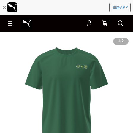
開啟APP
0
1
/
2