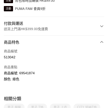
背包限時加購價 HK$99.00
活動
PUMA FAM 會員9折
活動
付款與運送
送貨上門滿HK$399.00免運費
付款方式
商品特色
信用卡
商品編號
線上付款
513042
相關說明
Alipay, PayMe, WeChat Pay, UnionPay, FPS
商品重點
送貨方式
商品編號: 69541874
顏色: 綠色
單筆訂單淨值滿$399可享免運費優惠
每筆HK$30.00，滿HK$399.00或以上免運費
滿$599可享澳門免運費優惠
運費表
相關分類
男子 服裝
男子 T恤
男子 上衣
CITY 短袖T恤