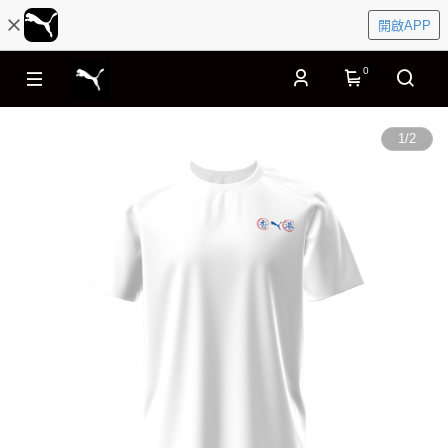
開啟APP
0
1
/
2