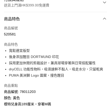
送貨上門滿HK$399.00免運費
付款方式
商品特色
信用卡
商品編號
線上付款
520581
相關說明
Alipay, PayMe, WeChat Pay, UnionPay, FPS
商品特色
送貨方式
寬鬆適宜版型
後身添加醒目 DORTMUND 印花
單筆訂單淨值滿$399可享免運費優惠
採用更加休閒的剪裁設計，兼具球場穿著與日常搭配屬性
每筆HK$30.00，滿HK$399.00或以上免運費
dryCELL 功能性物料，吸濕速幹不黏人，吸走水分，只留乾爽
滿$599可享澳門免運費優惠
運費表
PUMA 美洲獅 Logo 圖案，撞色醒目
商品重點
商品編號: 78011203
顏色: 黃色
模特兒身高189厘米，穿著M碼