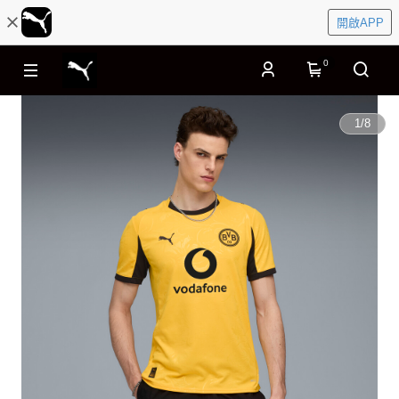
開啟APP
0
1
/
8