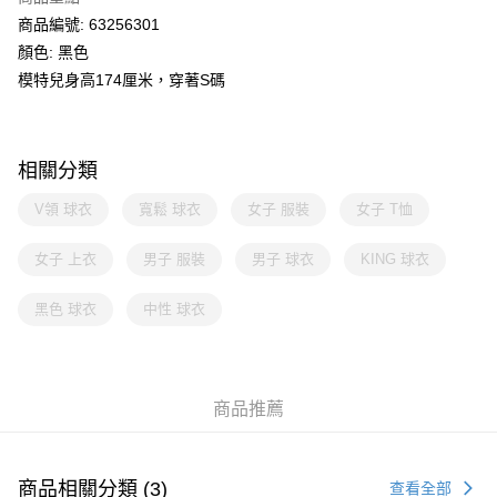
商品編號: 63256301
顏色: 黑色
模特兒身高174厘米，穿著S碼
相關分類
V領 球衣
寬鬆 球衣
女子 服裝
女子 T恤
女子 上衣
男子 服裝
男子 球衣
KING 球衣
黑色 球衣
中性 球衣
商品推薦
商品相關分類 (3)
查看全部