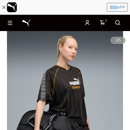
開啟APP
0
1
/
5