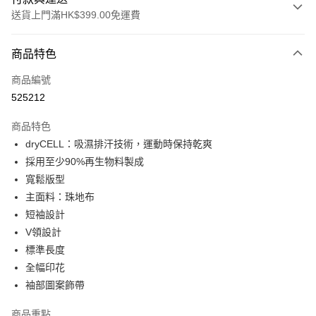
送貨上門滿HK$399.00免運費
付款方式
商品特色
信用卡
商品編號
線上付款
525212
相關說明
Alipay, PayMe, WeChat Pay, UnionPay, FPS
商品特色
送貨方式
dryCELL：吸濕排汗技術，運動時保持乾爽
採用至少90%再生物料製成
單筆訂單淨值滿$399可享免運費優惠
寬鬆版型
每筆HK$30.00，滿HK$399.00或以上免運費
主面料：珠地布
滿$599可享澳門免運費優惠
運費表
短袖設計
V領設計
標準長度
全幅印花
袖部圖案飾帶
商品重點