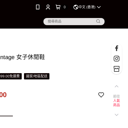
0
中文 (香港)
 Vintage 女子休閒鞋
99.00免運費
國家/地區配送
00
前往
人氣
商品