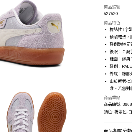
信用卡
商品編號
527520
線上付款
商品特色
相關說明
標誌性T字
Alipay, PayMe,
精製鞋墊，
送貨方式
鞋側跑道元
後跟：金屬色
單筆訂單淨值滿
鞋面：經典 
每筆HK$30.0
鞋側：PAL
滿$599可享
外底：橡膠
由於新老批
准。若您對
商品重點
商品編號: 3968
顏色: 粉紫色-
商品相關分類 (