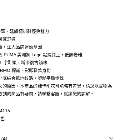
鞋頭，延續德訓鞋經典魅力
 WeChat Pay, UnionPay, FPS
腳感舒適
素，注入品牌運動基因
 PUMA 美洲獅 Logo 點綴其上，低調奢雅
$399可享免運費優惠
T 字鞋頭，增添復古韻味
0，滿HK$399.00或以上免運費
ERMO 標識，彰顯鞋款身份
澳門免運費優惠
運費表
外底結合抓地紋路，塑就平穩步伐
次的原因，本商品的鞋墊印花可能略有差異，請您以實物為
收到的商品有疑問，請聯繫客服，感謝您的諒解。
4115
白色
4)