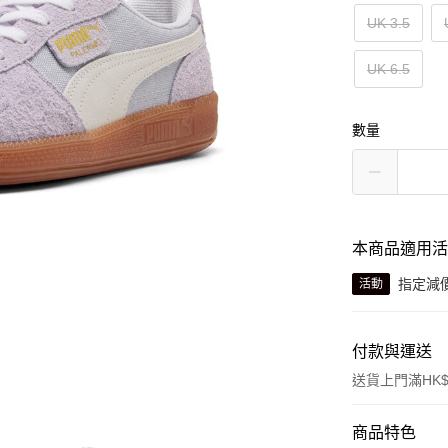
UK 3.5
UK 6.5
數量
本商品適用
指定減
活動
付款與運送
送貨上門滿HK$
付款方式
商品特色