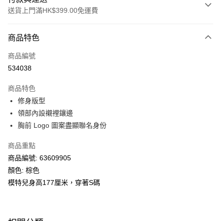
送貨上門滿HK$399.00免運費
付款方式
商品特色
信用卡
商品編號
線上付款
534038
相關說明
Alipay, PayMe, WeChat Pay, UnionPay, FPS
商品特色
送貨方式
修身版型
領部內設襯裡鑲邊
單筆訂單淨值滿$399可享免運費優惠
胸前 Logo 圖案盡顯聯名身份
每筆HK$30.00，滿HK$399.00或以上免運費
商品重點
滿$599可享澳門免運費優惠
運費表
商品編號: 63609905
顏色: 棕色
模特兒身高177厘米，穿著S碼