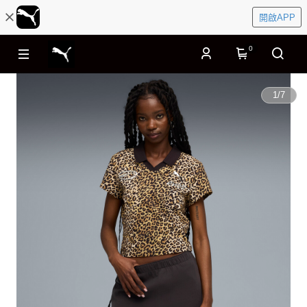
開啟APP
0
1
/
7