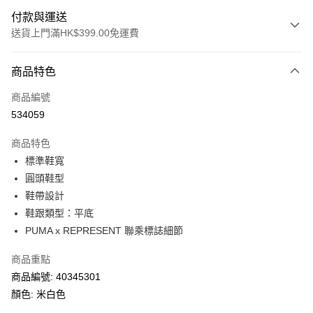
付款與運送
送貨上門滿HK$399.00免運費
付款方式
商品特色
信用卡
商品編號
線上付款
534059
相關說明
Alipay, PayMe, WeChat Pay, UnionPay, FPS
商品特色
送貨方式
標準鞋寬
圓頭鞋型
單筆訂單淨值滿$399可享免運費優惠
鞋帶設計
每筆HK$30.00，滿HK$399.00或以上免運費
鞋跟類型：平底
滿$599可享澳門免運費優惠
運費表
PUMA x REPRESENT 聯乘標誌細節
商品重點
商品編號: 40345301
顏色: 米白色