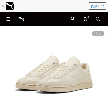
開啟APP
0
1
/
9