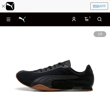
開啟APP
0
1
/
9