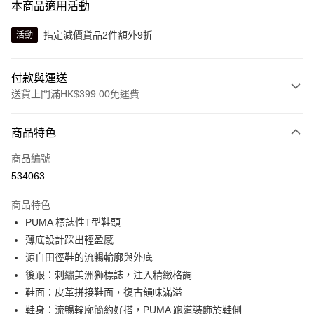
本商品適用活動
指定減價貨品2件額外9折
活動
付款與運送
送貨上門滿HK$399.00免運費
付款方式
商品特色
信用卡
商品編號
線上付款
534063
相關說明
Alipay, PayMe, WeChat Pay, UnionPay, FPS
商品特色
送貨方式
PUMA 標誌性T型鞋頭
薄底設計踩出輕盈感
單筆訂單淨值滿$399可享免運費優惠
源自田徑鞋的流暢輪廓與外底
每筆HK$30.00，滿HK$399.00或以上免運費
後跟：刺繡美洲獅標誌，注入精緻格調
滿$599可享澳門免運費優惠
運費表
鞋面：皮革拼接鞋面，復古韻味滿溢
鞋身：流暢輪廓簡約好搭，PUMA 跑道裝飾於鞋側