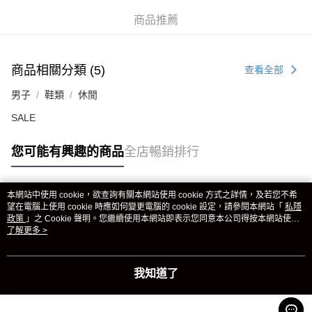
商品推薦
商品相關分類 (5)
查看全部
男子
鞋類
休閒
SALE
您可能有興趣的商品
全店暢銷排行
本網站中使用 cookie，欲查詢有關本網站使用 cookie 方式之詳情，及若您不希
熱門標籤
望在電腦上使用 cookie 時應如何變更電腦的 cookie 設定，請參閱本網站「
私隱
政策
」之 Cookie 聲明。您繼續使用本網站即表示您同意本公司得按本網站使用
條款之 Cookie 聲明使用 cookie。
了解更多 >
熱銷排行
最新商品
人氣推薦
我知道了