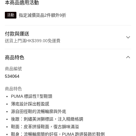
本商品適用活動
指定減價貨品2件額外9折
活動
付款與運送
送貨上門滿HK$399.00免運費
付款方式
商品特色
信用卡
商品編號
線上付款
534064
相關說明
Alipay, PayMe, WeChat Pay, UnionPay, FPS
商品特色
送貨方式
PUMA 標誌性T型鞋頭
薄底設計踩出輕盈感
單筆訂單淨值滿$399可享免運費優惠
源自田徑鞋的流暢輪廓與外底
每筆HK$30.00，滿HK$399.00或以上免運費
後跟：刺繡美洲獅標誌，注入精緻格調
滿$599可享澳門免運費優惠
運費表
鞋面：皮革拼接鞋面，復古韻味滿溢
鞋身：流暢輪廓簡約好搭，PUMA 跑道裝飾於鞋側