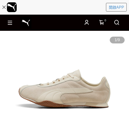
開啟APP
0
1
/
9