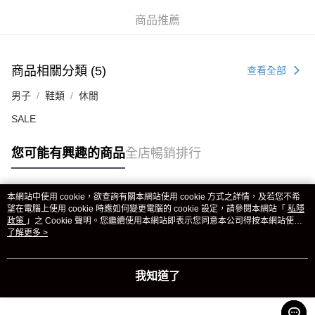
商品推薦
商品相關分類 (5)
查看全部
男子
鞋類
休閒
SALE
您可能有興趣的商品
全店暢銷排行
本網站中使用 cookie，欲查詢有關本網站使用 cookie 方式之詳情，及若您不希
熱門標籤
望在電腦上使用 cookie 時應如何變更電腦的 cookie 設定，請參閱本網站「
私隱
政策
」之 Cookie 聲明。您繼續使用本網站即表示您同意本公司得按本網站使用
條款之 Cookie 聲明使用 cookie。
了解更多 >
熱銷排行
最新商品
人氣推薦
我知道了