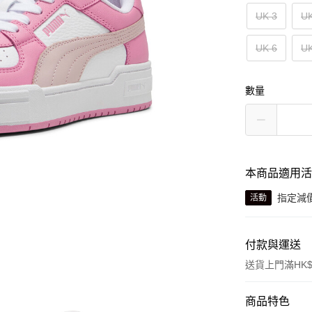
UK 3
UK
UK 6
UK
數量
本商品適用
指定減
活動
付款與運送
送貨上門滿HK$
付款方式
商品特色