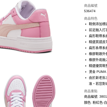
信用卡
商品編號
536474
線上付款
商品特色
相關說明
鞋側添加標
Alipay, PayMe,
前足融入打
送貨方式
扁形鞋帶系
精選質感皮
單筆訂單淨值滿
扁形系帶系
每筆HK$30.0
橡膠鞋跟外
滿$599可享
橡膠外底融
精選優質鞋
燙金 PUM
由於新老批
准。若您對
商品重點
商品編號: 3801
顏色: 粉紅色-