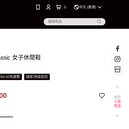
0
中文 (香港)
lassic 女子休閒鞋
99.00免運費
國家/地區配送
00
前往
人氣
商品