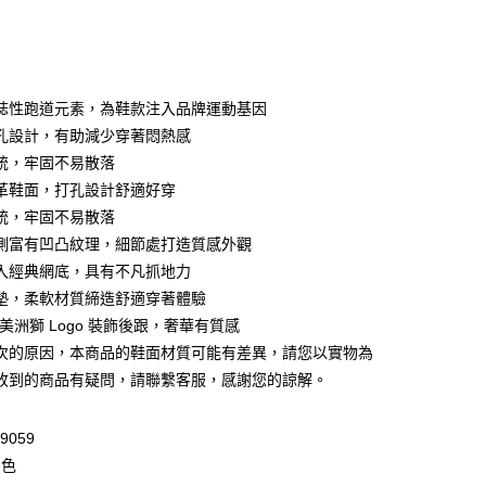
誌性跑道元素，為鞋款注入品牌運動基因
 WeChat Pay, UnionPay, FPS
孔設計，有助減少穿著悶熱感
統，牢固不易散落
革鞋面，打孔設計舒適好穿
$399可享免運費優惠
統，牢固不易散落
0，滿HK$399.00或以上免運費
側富有凹凸紋理，細節處打造質感外觀
澳門免運費優惠
運費表
入經典網底，具有不凡抓地力
墊，柔軟材質締造舒適穿著體驗
A 美洲獅 Logo 裝飾後跟，奢華有質感
次的原因，本商品的鞋面材質可能有差異，請您以實物為
收到的商品有疑問，請聯繫客服，感謝您的諒解。
9059
白色