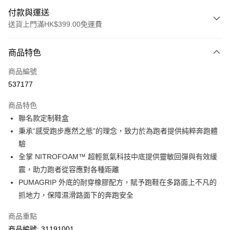
付款與運送
送貨上門滿HK$399.00免運費
付款方式
商品特色
信用卡
商品編號
線上付款
537177
相關說明
Alipay, PayMe, WeChat Pay, UnionPay, FPS
商品特色
送貨方式
聯名款定制鞋盒
秉承“感受跑步應然之態”的理念，致力於為跑者提供純粹奔跑體
單筆訂單淨值滿$399可享免運費優惠
驗
每筆HK$30.00，滿HK$399.00或以上免運費
全掌 NITROFOAM™ 超輕氮氣科技中底提供靈敏回彈與有效緩
滿$599可享澳門免運費優惠
運費表
震，助力跑者從容應對各種距離
PUMAGRIP 外底的耐穿橡膠配方，賦予跑鞋在多路面上不凡的
抓地力，保障濕滑路面下的奔跑安全
商品重點
商品編號: 31191001