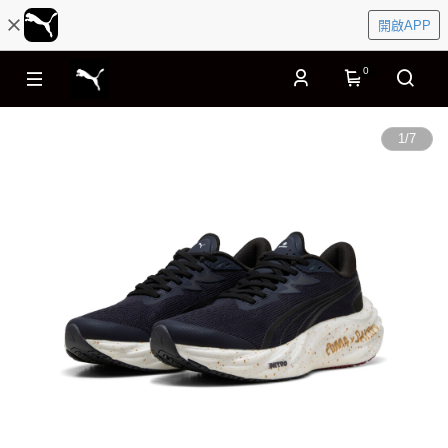
開啟APP
0
1
/
7