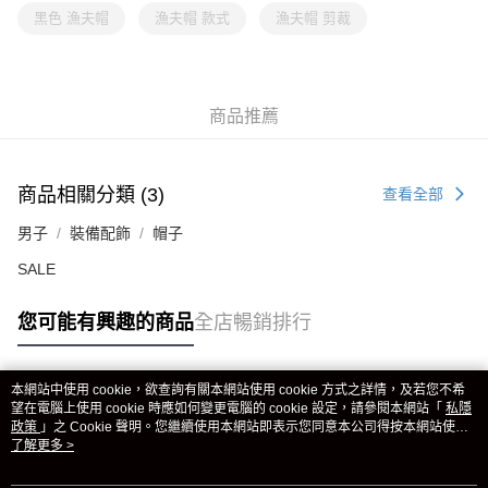
黑色 漁夫帽
漁夫帽 款式
漁夫帽 剪裁
商品推薦
商品相關分類 (3)
查看全部
男子
裝備配飾
帽子
SALE
您可能有興趣的商品
全店暢銷排行
本網站中使用 cookie，欲查詢有關本網站使用 cookie 方式之詳情，及若您不希
熱門標籤
望在電腦上使用 cookie 時應如何變更電腦的 cookie 設定，請參閱本網站「
私隱
政策
」之 Cookie 聲明。您繼續使用本網站即表示您同意本公司得按本網站使用
條款之 Cookie 聲明使用 cookie。
了解更多 >
熱銷排行
最新商品
人氣推薦