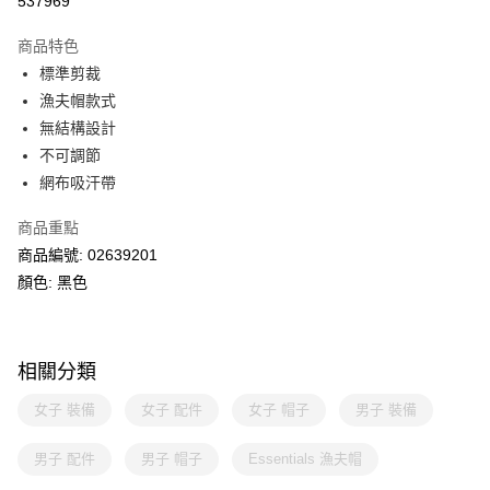
537969
相關說明
Alipay, PayMe, WeChat Pay, UnionPay, FPS
商品特色
送貨方式
標準剪裁
漁夫帽款式
單筆訂單淨值滿$399可享免運費優惠
無結構設計
每筆HK$30.00，滿HK$399.00或以上免運費
不可調節
滿$599可享澳門免運費優惠
運費表
網布吸汗帶
商品重點
商品編號: 02639201
顏色: 黑色
相關分類
女子 裝備
女子 配件
女子 帽子
男子 裝備
男子 配件
男子 帽子
Essentials 漁夫帽