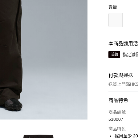
數量
本商品適用
指定減
活動
付款與運送
送貨上門滿HK$
付款方式
商品特色
信用卡
商品編號
538007
線上付款
商品特色
相關說明
採用至少 2
Alipay, PayMe,