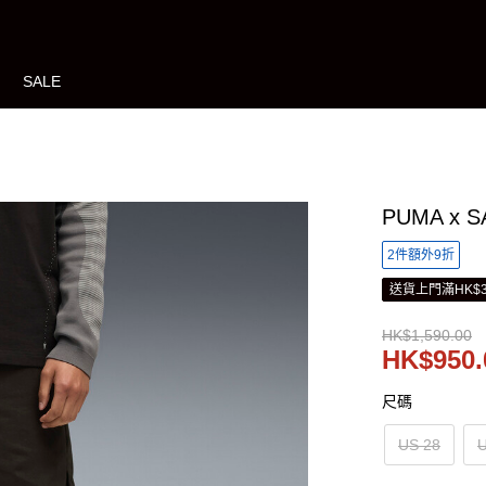
SALE
PUMA x 
2件額外9折
送貨上門滿HK$3
HK$1,590.00
HK$950.
尺碼
US 28
U