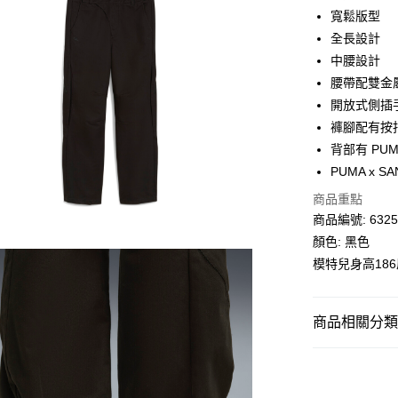
寬鬆版型
送貨方式
全長設計
中腰設計
單筆訂單淨值滿
腰帶配雙金
每筆HK$30.0
開放式側插
滿$599可享
褲腳配有按
背部有 PUM
PUMA x S
商品重點
商品編號: 6325
顏色: 黑色
模特兒身高18
商品相關分類 (
男子
服裝
SALE