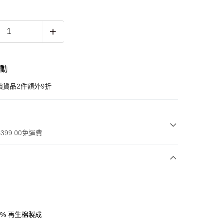
活動
價貨品2件額外9折
399.00免運費
0% 再生棉製成
 WeChat Pay, UnionPay, FPS