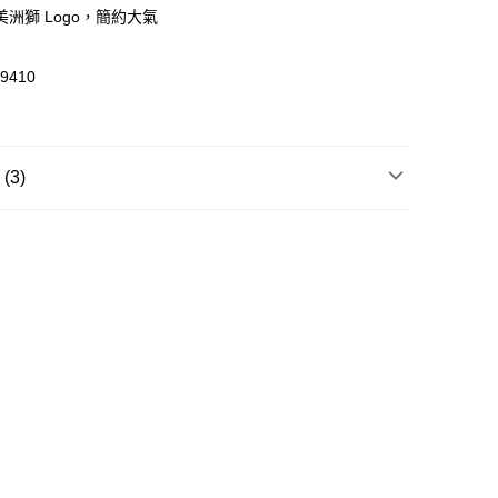
洲獅 Logo，簡約大氣
0，滿HK$399.00或以上免運費
澳門免運費優惠
運費表
9410
3)
飾
帽子
飾
帽子