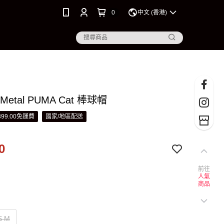
0
中文 (香港)
ls Metal PUMA Cat 棒球帽
99.00免運費
國家/地區配送
0
前往
人氣
商品
S M