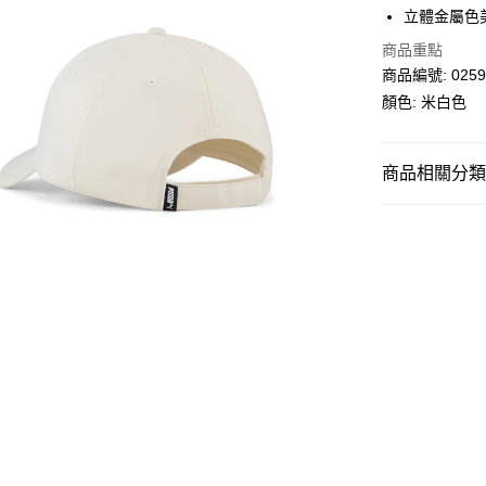
立體金屬色美
每筆HK$30.0
商品重點
滿$599可享
商品編號: 0259
顏色: 米白色
商品相關分類 (
男子
裝備配
SALE
女子
裝備配