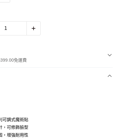
399.00免運費
 WeChat Pay, UnionPay, FPS
利可調式魔術貼
計，可修飾臉型
固，增強耐用性
$399可享免運費優惠