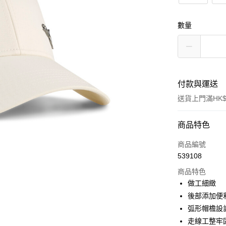
數量
付款與運送
送貨上門滿HK$
付款方式
商品特色
信用卡
商品編號
539108
線上付款
商品特色
相關說明
做工細緻
Alipay, PayMe,
後部添加便
送貨方式
弧形帽檐設
走線工整牢
單筆訂單淨值滿