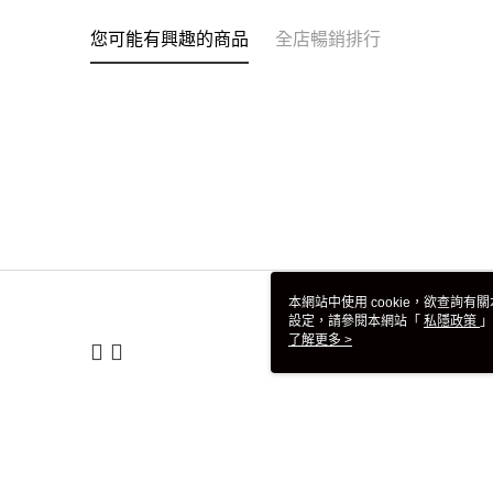
您可能有興趣的商品
全店暢銷排行
本網站中使用 cookie，欲查詢有關
設定，請參閱本網站「
私隱政策
」
用 cookie。
了解更多 >