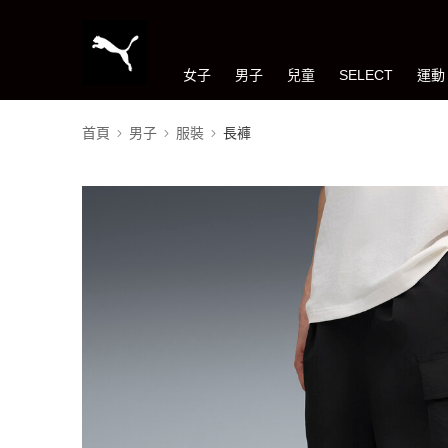
女子
男子
兒童
SELECT
運動
首頁
男子
服裝
長褲