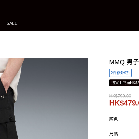
SALE
MMQ 男
2件額外9折
送貨上門滿HK$3
HK$799.00
HK$479.
顏色
尺碼